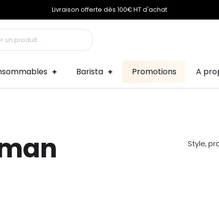
Livraison offerte dès 100€ HT d'achat
nsommables
Barista
Promotions
A pro
rman
Style, p