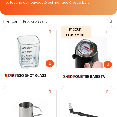
La touche de nouveauté qui manque à votre bar.
Trier par :
PRODUIT
INDISPONIBLE
ESPRESSO SHOT GLASS
4,20 €
THERMOMÈTRE BARISTA
4,90 €