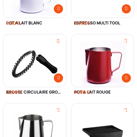
POT À LAIT BLANC
9,90 €
ESPRESSO MULTI TOOL
10,90 €
12,90 €
BROSSE CIRCULAIRE GROUPE ESPRESSO
POT À LAIT ROUGE
14,90 €