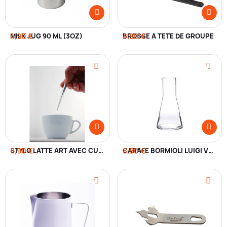
MILK JUG 90 ML (3OZ)
4,90 €
BROSSE À TÊTE DE GROUPE
4,90 €
6,90 €
STYLO LATTE ART AVEC CUILLÈRE ET POINTE
8,90 €
CARAFE BORMIOLI LUIGI VERRE 25 CL