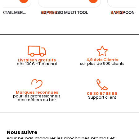
STRAINER COCKTAIL MERCURY BRONZE
ESPRESSO MULTI TOOL
10,90 €
BAR SPOON C
3,90 €
4,9 Avis Clients
Livraison gratuite
sur plus de 900 clients
dès 100€ HT d'achat
Marques reconnues
06 30 97 88 56
pour les professionnels
Support client
des métiers du bar
Nous suivre
Pour ne pas manquer les prochaines promos et