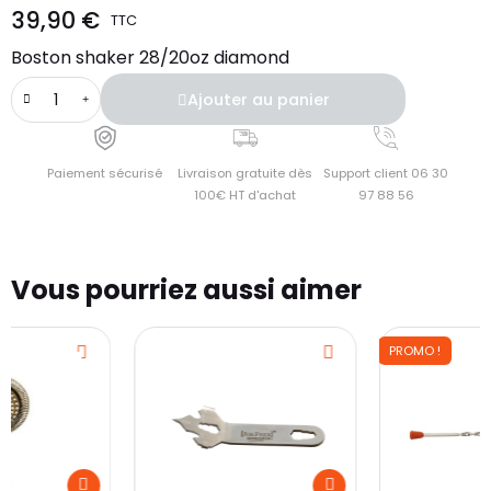
39,90 €
TTC
Boston shaker 28/20oz diamond
Ajouter au panier
Paiement sécurisé
Livraison gratuite dès
Support client 06 30
100€ HT d'achat
97 88 56
Vous pourriez aussi aimer
PROMO !