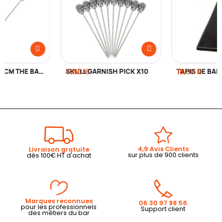
BAR SPOON 35 CM THE BARS
SKULL GARNISH PICK X10
11,90 €
18,90 €
4,9 Avis Clients
Livraison gratuite
sur plus de 900 clients
dès 100€ HT d'achat
Marques reconnues
06 30 97 88 56
pour les professionnels
Support client
des métiers du bar