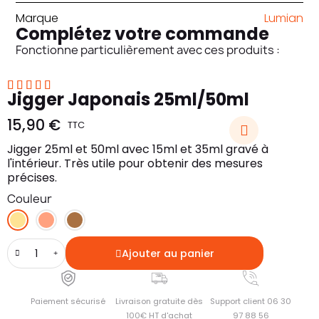
Marque
Lumian
Complétez votre commande
Fonctionne particulièrement avec ces produits :





Jigger Japonais 25ml/50ml
15,90 €
TTC
Jigger 25ml et 50ml avec 15ml et 35ml gravé à
l'intérieur. Très utile pour obtenir des mesures
précises.
Couleur
Ajouter au panier
Paiement sécurisé
Livraison gratuite dès
Support client 06 30
100€ HT d'achat
97 88 56