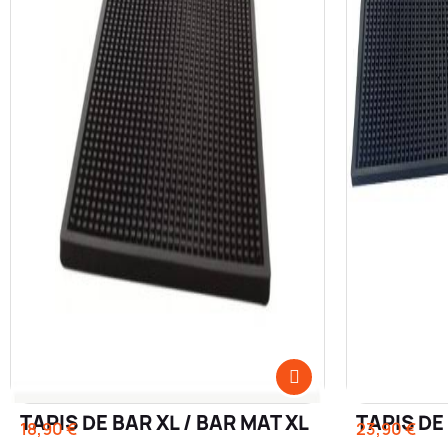
TAPIS DE BAR XL / BAR MAT XL
TAPIS DE
18,90 €
23,90 €