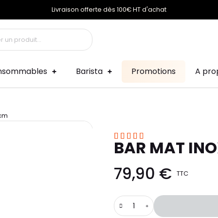
Livraison offerte dès 100€ HT d'achat
nsommables
Barista
Promotions
A pro
0cm





BAR MAT IN
79,90 €
TTC