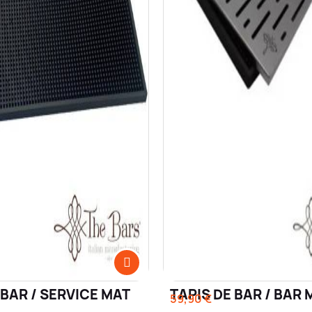
 BAR / SERVICE MAT
TAPIS DE BAR / BAR 
59,90 €