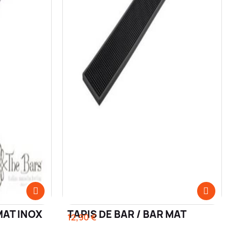
MAT INOX
TAPIS DE BAR / BAR MAT
12,90 €