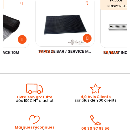
PRODUIT
INDISPONIBLE
23,90 €
TAPIS DE BAR / SERVICE MAT
BLACK 10M
BAR MAT INO
79,90 €
4,9 Avis Clients
Livraison gratuite
sur plus de 900 clients
dès 100€ HT d'achat
Marques reconnues
06 30 97 88 56